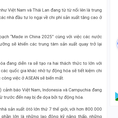
hư Việt Nam và Thái Lan đang từ từ nổi lên là trung
ác nhà đầu tư lo ngại về chi phí sản xuất tăng cao ở
oạch “Made in China 2025” cùng với việc các nước
ỡng sẽ khiến các trung tâm sản xuất quay trở lại
a đang diễn ra sẽ tạo ra hai thách thức to lớn với
các quốc gia khác nhờ tự động hóa sẽ tiết kiệm chi
ác công việc ở ASEAN sẽ biến mất.
O) cảnh báo Việt Nam, Indonesia và Campuchia đang
ừ trước đến nay bị đe dọa bởi tự động hóa.
nhà sản xuất ôtô lớn thứ 7 thế giới, với hơn 800.000
phần lớn là những lao động kỹ năng thấp, những