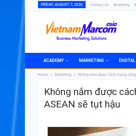
FRIDAY, AUGUST 7, 2026
Contact Us
Academy
ACADEMY
MARKETING
DIGITAL
Home
Marketing
Không nắm được cách mạng công n
Không nắm được cách
ASEAN sẽ tụt hậu