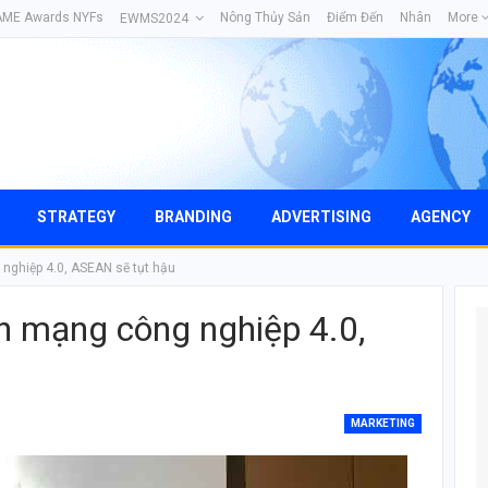
AME Awards NYFs
Nông Thủy Sản
Điểm Đến
Nhân
More
EWMS2024
STRATEGY
BRANDING
ADVERTISING
AGENCY
ghiệp 4.0, ASEAN sẽ tụt hậu
 mạng công nghiệp 4.0,
MARKETING