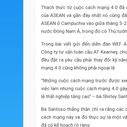
Thách thức từ cuộc cách mạng 4.0 đã đ
của ASEAN và gần đây nhất nó cũng đã 
ASEAN ở Campuchia vào giữa tháng 5-20
nước Đông Nam Á, trong đó có Thủ tướ
Trong bài viết gửi đến diễn đàn WEF A
Công ty tư vấn toàn cầu AT Kearney, c
đều đặt ra yêu cầu phải thay đổi kỹ nă
mạng 4.0 cũng không phải ngoại lệ.
“Những cuộc cách mạng trước được xem
việc làm nhưng cuộc cách mạng 4.0 gây l
lệ thất nghiệp tăng cao” – bà Shirley San
Bà Santoso thẳng thắn chỉ ra rằng các
cách mạng này và đó thực sự là một vấ
đã có kế hoạch rõ ràng.