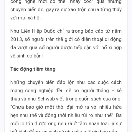
công nghệ mới có thể “nhảy cóc” qua những
chuyển biến đó, gây ra sự xáo trộn chưa từng thấy
với mọi xã hội.
Như Liên Hiệp Quốc chỉ ra trong báo cáo từ năm
2013, số người trên thế giới có điện thoại di động
đã vượt qua số người được tiếp cận với hố xí hợp
vệ sinh cơ bản!
Tác động tiềm tàng
Những chuyển biến đảo lộn như các cuộc cách
mạng công nghiệp đều sẽ có người thắng – kẻ
thua và như Schwab viết trong cuốn sách của ông:
“Chưa bao giờ một thời đại mở ra với nhiều hứa
hẹn như thế và đồng thời nhiều rủi ro như thế”. Ba
mối lo lớn được ông nêu ra ở tầm nhân loại là sự
bất bình đẳng, an ninh và nhu cầu giữ gìn bản sắc.