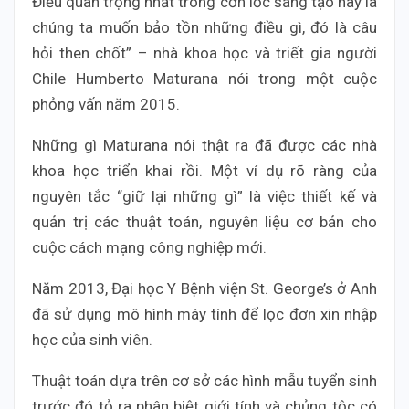
Điều quan trọng nhất trong cơn lốc sáng tạo này là
chúng ta muốn bảo tồn những điều gì, đó là câu
hỏi then chốt” – nhà khoa học và triết gia người
Chile Humberto Maturana nói trong một cuộc
phỏng vấn năm 2015.
Những gì Maturana nói thật ra đã được các nhà
khoa học triển khai rồi. Một ví dụ rõ ràng của
nguyên tắc “giữ lại những gì” là việc thiết kế và
quản trị các thuật toán, nguyên liệu cơ bản cho
cuộc cách mạng công nghiệp mới.
Năm 2013, Đại học Y Bệnh viện St. George’s ở Anh
đã sử dụng mô hình máy tính để lọc đơn xin nhập
học của sinh viên.
Thuật toán dựa trên cơ sở các hình mẫu tuyển sinh
trước đó tỏ ra phân biệt giới tính và chủng tộc có