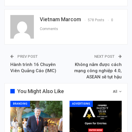
Vietnam Marcom
578 Posts
0
Comments
PREV POST
NEXT POST
Hành trình 16 Chuyên
Không nắm được cách
Viên Quảng Cáo (IMC)
mạng công nghiệp 4.0,
ASEAN sẽ tụt hậu
You Might Also Like
All
BRANDING
ADVERTISING