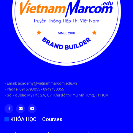
• Email: academy@vietnammarcom.edu.vn
• Phone: 0915793055 - 0949430055
• Số 7 đường Mỹ Phú 2A, Q7, Khu đô thị Phú Mỹ Hưng, TP.HCM
KHÓA HỌC – Courses