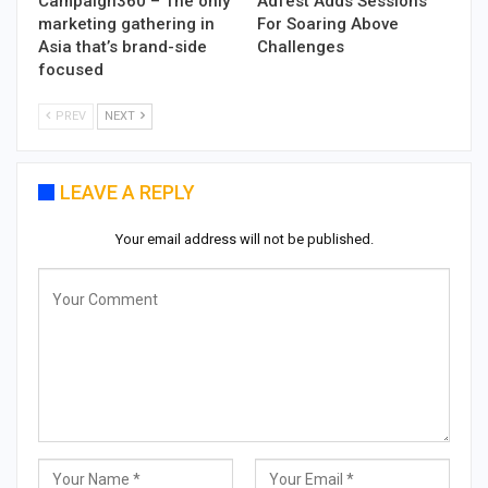
Campaign360 – The only
Adfest Adds Sessions
marketing gathering in
For Soaring Above
Asia that’s brand-side
Challenges
focused
PREV
NEXT
LEAVE A REPLY
Your email address will not be published.