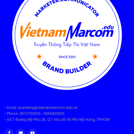
• Email: academy@vietnammarcom.edu.vn
• Phone: 0915793055 - 0949430055
• Số 7 đường Mỹ Phú 2A, Q7, Khu đô thị Phú Mỹ Hưng, TP.HCM