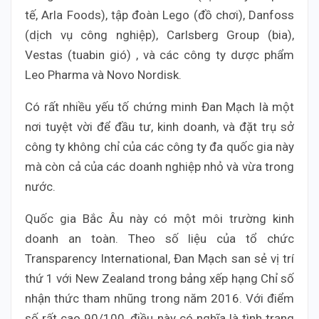
tế, Arla Foods), tập đoàn Lego (đồ chơi), Danfoss
(dịch vụ công nghiệp), Carlsberg Group (bia),
Vestas (tuabin gió) , và các công ty dược phẩm
Leo Pharma và Novo Nordisk.
Có rất nhiều yếu tố chứng minh Đan Mạch là một
nơi tuyệt vời để đầu tư, kinh doanh, và đặt trụ sở
công ty không chỉ của các công ty đa quốc gia này
mà còn cả của các doanh nghiệp nhỏ và vừa trong
nước.
Quốc gia Bắc Âu này có một môi trường kinh
doanh an toàn. Theo số liệu của tổ chức
Transparency International, Đan Mạch san sẻ vị trí
thứ 1 với New Zealand trong bảng xếp hạng Chỉ số
nhận thức tham nhũng trong năm 2016. Với điểm
số rất cao 90/100, điều này có nghĩa là tình trạng