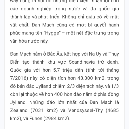
Đây cũng là nơi có những điều kiện thuận lợi cho
các doanh nghiệp trong nước và đa quốc gia
thành lập và phát triển. Không chỉ giàu có về mặt
vật chất, Đan Mạch cũng có một bí quyết hạnh
phúc mang tên “Hygge” – một nét đặc trưng trong
văn hóa nước này.
Đan Mạch nằm ở Bắc Âu, kết hợp với Na Uy và Thụy
Điển tạo thành khu vực Scandinavia trứ danh.
Quốc gia với hơn 5,7 triệu dân (tính tới tháng
7/2016) này có diện tích hơn 43.000 km2, trong
đó bán đảo Jylland chiếm 2/3 diện tích này, và 1/3
còn lại thuộc về hơn 400 hòn đảo nằm ở phía đông
Jylland. Những đảo lớn nhất của Đan Mạch là
Zealand (7031 km2) và Vendsyssel-Thy (4685
km2), và Funen (2984 km2).