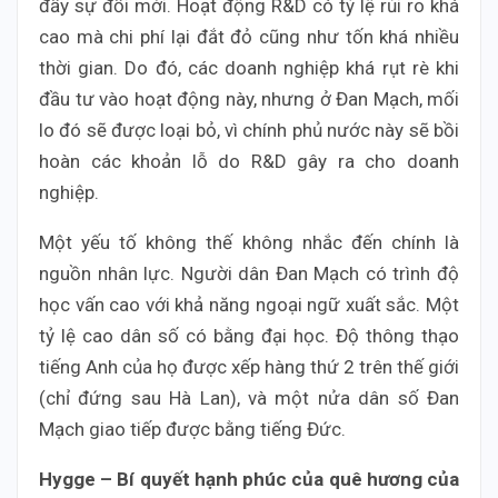
đẩy sự đổi mới. Hoạt động R&D có tỷ lệ rủi ro khá
cao mà chi phí lại đắt đỏ cũng như tốn khá nhiều
thời gian. Do đó, các doanh nghiệp khá rụt rè khi
đầu tư vào hoạt động này, nhưng ở Đan Mạch, mối
lo đó sẽ được loại bỏ, vì chính phủ nước này sẽ bồi
hoàn các khoản lỗ do R&D gây ra cho doanh
nghiệp.
Một yếu tố không thế không nhắc đến chính là
nguồn nhân lực. Người dân Đan Mạch có trình độ
học vấn cao với khả năng ngoại ngữ xuất sắc. Một
tỷ lệ cao dân số có bằng đại học. Độ thông thạo
tiếng Anh của họ được xếp hàng thứ 2 trên thế giới
(chỉ đứng sau Hà Lan), và một nửa dân số Đan
Mạch giao tiếp được bằng tiếng Đức.
Hygge – Bí quyết hạnh phúc của quê hương của