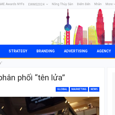
AME Awards NYFs
Nông Thủy Sản
Điểm Đến
Nhân
More
EWMS2024
STRATEGY
BRANDING
ADVERTISING
AGENCY
a”
hân phối “tên lửa”
GLOBAL
MARKETING
NEWS