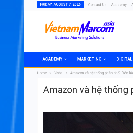
FRIDAY, AUGUST 7, 2026
Contact Us
Academy
ACADEMY
MARKETING
DIGITAL
Home
Global
Amazon và hệ thống phân phối “tên lử
Amazon và hệ thống p