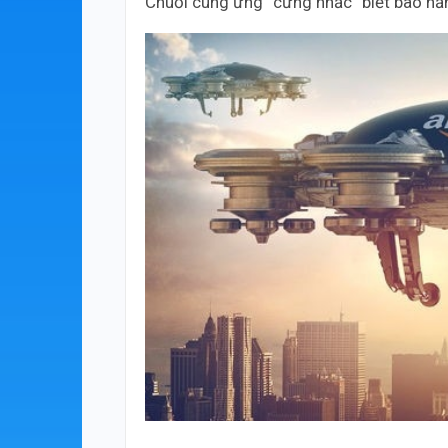
Chuỗi cung ứng “cứng nhắc” biết bao nă