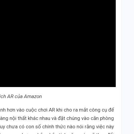
dịch AR của Amazon
h hơn vào cuộc chơi AR khi cho ra mắt công cụ để
àng nội thất khác nhau và đặt chúng vào căn phòng
uy chưa có con số chính thức nào nói rằng việc này