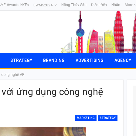
AME Awards NYFs
Nông Thủy Sản
Điểm Đến
Nhân
More
EWMS2024
STRATEGY
BRANDING
ADVERTISING
AGENCY
g công nghệ AR
 với ứng dụng công nghệ
MARKETING
STRATEGY