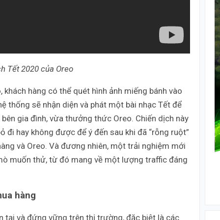
ch Tết 2020 của Oreo
o, khách hàng có thể quét hình ảnh miếng bánh vào
ó hệ thống sẽ nhận diện và phát một bài nhạc Tết để
 bên gia đình, vừa thưởng thức Oreo. Chiến dịch này
ỏ đi hay không được để ý đến sau khi đã “rỗng ruột”
hàng và Oreo. Và đương nhiên, một trải nghiệm mới
ò mò muốn thử, từ đó mang về một lượng traffic đáng
mua hàng
tại và đứng vững trên thị trường, đặc biệt là các