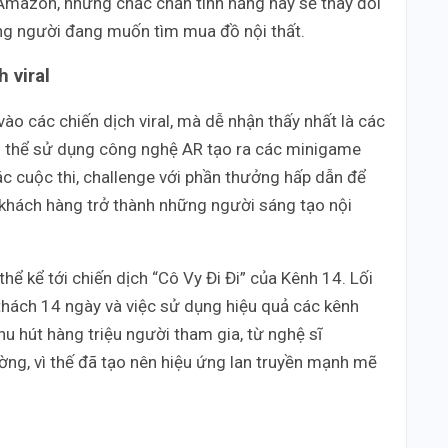
 Amazon, nhưng chắc chắn tính năng này sẽ thay đổi
ng người đang muốn tìm mua đồ nội thất.
 viral
o các chiến dịch viral, mà dễ nhận thấy nhất là các
có thể sử dụng công nghệ AR tạo ra các minigame
 các cuộc thi, challenge với phần thưởng hấp dẫn để
n khách hàng trở thành những người sáng tạo nội
thể kể tới chiến dịch “Cô Vy Đi Đi” của Kênh 14. Lối
thách 14 ngày và việc sử dụng hiệu quả các kênh
hu hút hàng triệu người tham gia, từ nghệ sĩ
ng, vì thế đã tạo nên hiệu ứng lan truyền mạnh mẽ