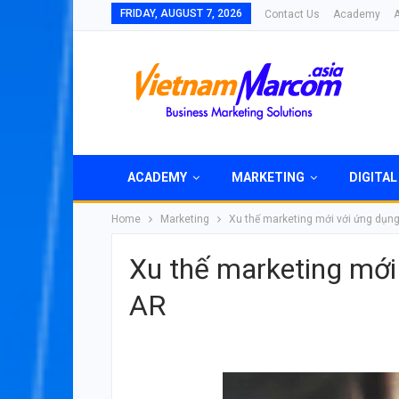
FRIDAY, AUGUST 7, 2026
Contact Us
Academy
ACADEMY
MARKETING
DIGITAL
Home
Marketing
Xu thế marketing mới với ứng dụn
Xu thế marketing mới
AR