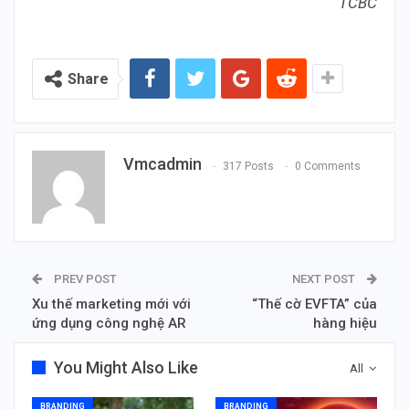
TCBC
Share
Vmcadmin
317 Posts
0 Comments
PREV POST
NEXT POST
Xu thế marketing mới với
“Thế cờ EVFTA” của
ứng dụng công nghệ AR
hàng hiệu
You Might Also Like
All
BRANDING
BRANDING