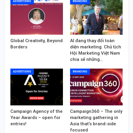
ADVERTISING
BRANDING
Global Creativity, Beyond
AI đang thay đổi toàn
Borders
diện marketing. Chủ tịch
Hội Marketing Việt Nam
chia sẻ những…
ADVERTISING
BRANDING
Campaign Agency of the
Campaign360 – The only
Year Awards – open for
marketing gathering in
entries!
Asia that’s brand-side
focused