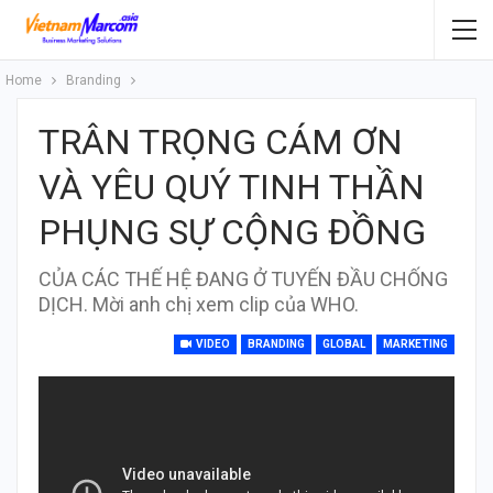
Home
Branding
TRÂN TRỌNG CÁM ƠN
VÀ YÊU QUÝ TINH THẦN
PHỤNG SỰ CỘNG ĐỒNG
CỦA CÁC THẾ HỆ ĐANG Ở TUYẾN ĐẦU CHỐNG
DỊCH. Mời anh chị xem clip của WHO.
VIDEO
BRANDING
GLOBAL
MARKETING