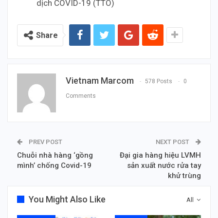
dịch COVID-19 (TTO)
Share
Vietnam Marcom
578 Posts
0
Comments
PREV POST
NEXT POST
Chuỗi nhà hàng ‘gồng
Đại gia hàng hiệu LVMH
mình’ chống Covid-19
sản xuất nước rửa tay
khử trùng
You Might Also Like
All