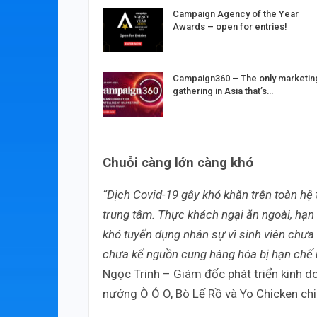
Campaign Agency of the Year
Awards – open for entries!
Campaign360 – The only marketin
gathering in Asia that’s…
Chuỗi càng lớn càng khó
“Dịch Covid-19 gây khó khăn trên toàn hệ 
trung tâm. Thực khách ngại ăn ngoài, hạn c
khó tuyển dụng nhân sự vì sinh viên chưa t
chưa kể nguồn cung hàng hóa bị hạn chế 
Ngọc Trinh – Giám đốc phát triển kinh 
nướng Ò Ó O, Bò Lế Rồ và Yo Chicken chi