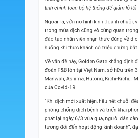
tinh chỉnh toàn bộ hệ thống để giảm lỗ tối
Ngoài ra, với mô hình kinh doanh chuỗi, v
trong mùa dịch cũng vô cùng quan trọn
đào tạo nhân viên nhận thức đúng về dịch,
huống khi thực khách có triệu chứng bất
Về vấn đề này, Golden Gate khẳng định đ
đoàn F&B lớn tại Việt Nam, sở hữu trên
Manwah, Ashima, Hutong, Kichi-Kichi… Mặ
của Covid-19.
“Khi dịch mới xuất hiện, hầu hết chuỗi đề
phòng chống dịch bệnh và triển khai phòn
phát lại ngày 6/3 vừa qua, người dân cà
tương đối đến hoạt động kinh doanh”, đại