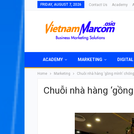
FRIDAY, AUGUST 7, 2026
Contact Us
Academy
ACADEMY
MARKETING
DIGITAL
Home
Marketing
Chuỗi nhà hàng ‘gồng mình’ chống
Chuỗi nhà hàng ‘gồng