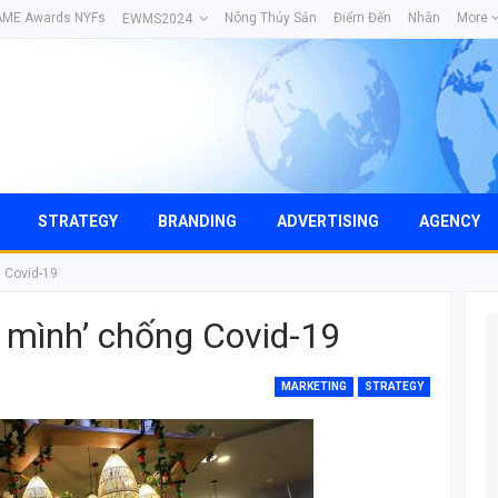
AME Awards NYFs
Nông Thủy Sản
Điểm Đến
Nhân
More
EWMS2024
STRATEGY
BRANDING
ADVERTISING
AGENCY
 Covid-19
 mình’ chống Covid-19
MARKETING
STRATEGY