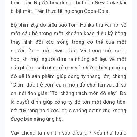
thảm bại. Người tiêu dùng chỉ thích New Coke khi
bị bịt mắt. Trên thực tế, họ chọn Coca-Cola.
Bộ phim
Big
do siêu sao Tom Hanks thủ vai nói về
một cậu bé trong một khoảnh khắc diệu kỳ bỗng
thay hình đổi xác, sống trong cơ thể của một
người lớn – một Giám đốc. Và trong một cuộc
họp, khi mọi người đưa ra những số liệu về một
sản phẩm dành cho trẻ con với những bằng chứng
đó sẽ là sản phẩm giúp công ty thắng lớn, chàng
“Giám đốc trẻ con” cầm món đồ chơi lên vứt đi và
chỉ nói đơn giản: “Tôi chẳng thích món đồ này”. Đó
là quyết định giúp công ty đỡ tốn một đống tiền,
bởi tuy rằng nó được logic chống đỡ nhưng không
được bản năng ủng hộ.
Vậy chúng ta nên tin vào điều gì? Nếu như logic