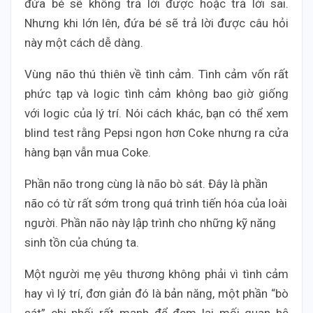
đứa bé sẽ không trả lời được hoặc trả lời sai.
Nhưng khi lớn lên, đứa bé sẽ trả lời được câu hỏi
này một cách dễ dàng.
Vùng não thú thiên về tình cảm. Tình cảm vốn rất
phức tạp và logic tình cảm không bao giờ giống
với logic của lý trí. Nói cách khác, bạn có thể xem
blind test rằng Pepsi ngon hơn Coke nhưng ra cửa
hàng bạn vẫn mua Coke.
Phần não trong cùng là não bò sát. Đây là phần
não có từ rất sớm trong quá trình tiến hóa của loài
người. Phần não này lập trình cho những kỹ năng
sinh tồn của chúng ta.
Một người mẹ yêu thương không phải vì tình cảm
hay vì lý trí, đơn giản đó là bản năng, một phần “bò
sát” chi phối rất mạnh để đem lại mối quan hệ