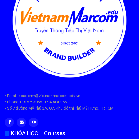
• Email: academy@vietnammarcom.edu.vn
• Phone: 0915793055 - 0949430055
• Số 7 đường Mỹ Phú 2A, Q7, Khu đô thị Phú Mỹ Hưng, TP.HCM
KHÓA HỌC – Courses