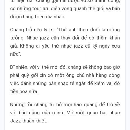
tử hiện đại. Chàng gặt hái được vô số thành công,
có những tour lưu diễn vòng quanh thế giới và bán
được hàng triệu đĩa nhạc.
Chàng trở nên lý trí: “Thứ anh theo đuổi là mộng
tưởng. Nhạc jazz cần thay đổi để có thêm khán
giả. Không ai yêu thứ nhạc jazz cũ kỹ ngày xưa
nữa”.
Dĩ nhiên, với vị thế mới đó, chàng sẽ không bao giờ
phải quỳ gối xin xỏ một ông chủ nhà hàng công
việc đánh những bản nhạc tẻ ngắt để kiếm vài đô
tiền boa nữa.
Nhưng rồi chàng từ bỏ mọi hào quang để trở về
với bản năng của mình. Mở một quán bar nhạc
Jazz thuần khiết.