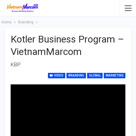
Home
Branding
Kotler Business Program –
VietnamMarcom
KBP
VIDEO
BRANDING
GLOBAL
MARKETING