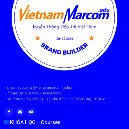
• Email: academy@vietnammarcom.edu.vn
• Phone: 0915793055 - 0949430055
• Số 7 đường Mỹ Phú 2A, Q7, Khu đô thị Phú Mỹ Hưng, TP.HCM
KHÓA HỌC – Courses