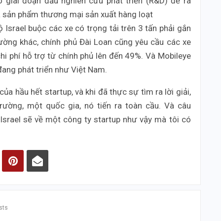
o giai đoạn đầu nghiên cứu phát triển (R&D) để ra
 sản phẩm thương mại sản xuất hàng loạt
Israel buộc các xe có trọng tải trên 3 tấn phải gắn
ường khác, chính phủ Đài Loan cũng yêu cầu các xe
 chi phí hỗ trợ từ chính phủ lên đến 49%. Và Mobileye
đang phát triển như Việt Nam.
ủa hầu hết startup, và khi đã thực sự tìm ra lời giải,
rường, một quốc gia, nó tiến ra toàn cầu. Và câu
Israel sẽ về một công ty startup như vậy mà tôi có
sts