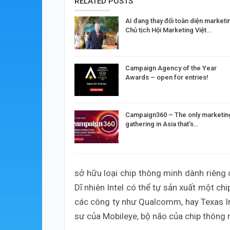
RELATED POSTS
AI đang thay đổi toàn diện marketi
Chủ tịch Hội Marketing Việt…
Campaign Agency of the Year
Awards – open for entries!
Campaign360 – The only marketin
gathering in Asia that’s…
sở hữu loại chip thông minh dành riêng c
Dĩ nhiên Intel có thể tự sản xuất một c
các công ty như Qualcomm, hay Texas In
sư của Mobileye, bộ não của chip thông m