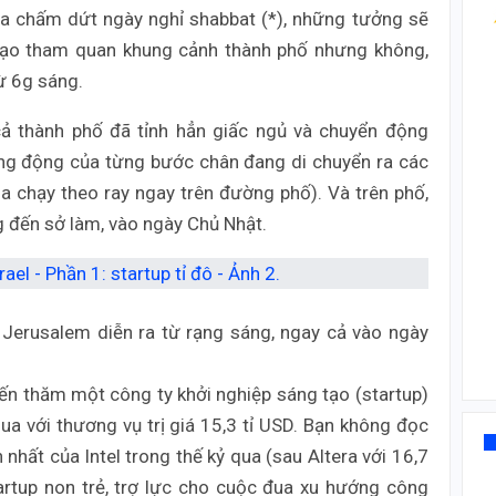
ừa chấm dứt ngày nghỉ shabbat (*), những tưởng sẽ
ạo tham quan khung cảnh thành phố nhưng không,
ừ 6g sáng.
cả thành phố đã tỉnh hẳn giấc ngủ và chuyển động
ăng động của từng bước chân đang di chuyển ra các
oa chạy theo ray ngay trên đường phố). Và trên phố,
g đến sở làm, vào ngày Chủ Nhật.
Jerusalem diễn ra từ rạng sáng, ngay cả vào ngày
ến thăm một công ty khởi nghiệp sáng tạo (startup)
qua với thương vụ trị giá 15,3 tỉ USD. Bạn không đọc
nhất của Intel trong thế kỷ qua (sau Altera với 16,7
rtup non trẻ, trợ lực cho cuộc đua xu hướng công