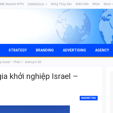
AME Awards NYFs
Nông Thủy Sản
Điểm Đến
Nhân
More
EWMS2024
STRATEGY
BRANDING
ADVERTISING
AGENCY
 Israel – Phần 1: startup tỉ đô
ia khởi nghiệp Israel –
MARKETING