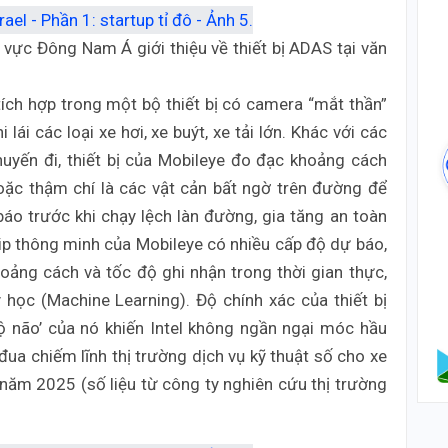
vực Đông Nam Á giới thiệu về thiết bị ADAS tại văn
tích hợp trong một bộ thiết bị có camera “mắt thần”
ái các loại xe hơi, xe buýt, xe tải lớn. Khác với các
chuyến đi, thiết bị của Mobileye đo đạc khoảng cách
oặc thậm chí là các vật cản bất ngờ trên đường để
áo trước khi chạy lệch làn đường, gia tăng an toàn
hip thông minh của Mobileye có nhiều cấp độ dự báo,
hoảng cách và tốc độ ghi nhận trong thời gian thực,
học (Machine Learning). Độ chính xác của thiết bị
 não’ của nó khiến Intel không ngần ngại móc hầu
a chiếm lĩnh thị trường dịch vụ kỹ thuật số cho xe
 năm 2025 (số liệu từ công ty nghiên cứu thị trường