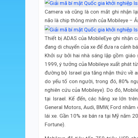
Camera và cũng là con mắt ghi nhận lạ
não là chip thông minh của Mobileye – Ả
Thiết bị ADAS của MobileEye ghi nhận c
đang di chuyển của xe để đưa ra cảnh b
Khởi sự bởi hai nhà sáng lập gồm giá
1999, ý tưởng của Mobileye xuất phát t
đường bộ Israel gia tăng nhận thức về an
do yếu tố con người, trong đó, 80% ngườ
nghiên cứu của Mobileye). Do đó, Mobil
tại Israel. Kế đến, các hãng xe lớn trê
General Motors, Audi, BMW, Ford nhằm 
lái xe. Gần 10% xe bán ra tại Mỹ năm 2
Fortune).