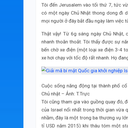
Tôi đến Jerusalem vào tối thứ 7, tức v
có một ngày Chủ Nhật thong dong đi d
mọi người ở đây bắt đầu ngày làm việc t
Thật vậy! Từ 6g sáng ngày Chủ Nhật, 
nhanh thoăn thoắt. Tôi thấy được sự n
bến chờ xe điện (một loại xe điện 3-4 t
xe hơi chạy với tốc độ rất nhanh. Họ đan
Cuộc sống năng động tại thành phố cổ 
Chủ nhật – Ảnh: T.Trực
Tôi cũng tham gia vào guồng quay đó, đ
của Israel nổi nhất trong thời gian vừa 
nhầm, đây là một trong ba thương vụ lớn 
tỉ USD năm 2015) khi thâu tóm một sta