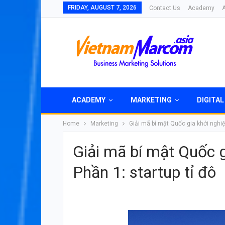
FRIDAY, AUGUST 7, 2026
Contact Us
Academy
ACADEMY
MARKETING
DIGITAL
Home
Marketing
Giải mã bí mật Quốc gia khởi nghiệp
Giải mã bí mật Quốc g
Phần 1: startup tỉ đô