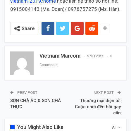
vietnam-2019/home
hoặc liên hệ theo số hotline:
0915004143 (Ms. Đoan)/ 0978757275 (Ms. Hân).
Share
Vietnam Marcom
578 Posts
0
Comments
PREV POST
NEXT POST
SƠN CHÀ ẢO & SƠN CHÀ
Thương mại điện tử:
THỰC
Cuộc chơi đến hồi gay
cấn
You Might Also Like
All