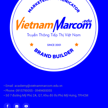
• Email: academy@vietnammarcom.edu.vn
• Phone: 0915793055 - 0949430055
• Số 7 đường Mỹ Phú 2A, Q7, Khu đô thị Phú Mỹ Hưng, TP.HCM