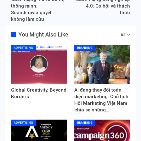
thông minh:
4.0: Cơ hội và thách
Scandinavia quyết
thức
không làm cừu
You Might Also Like
All
ADVERTISING
BRANDING
Global Creativity, Beyond
AI đang thay đổi toàn
Borders
diện marketing. Chủ tịch
Hội Marketing Việt Nam
chia sẻ những…
ADVERTISING
BRANDING