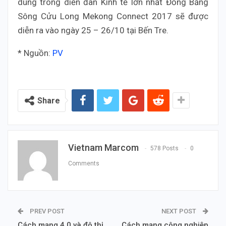
dung trong diễn đàn Kinh tế lớn nhất Đồng Bằng
Sông Cửu Long Mekong Connect 2017 sẽ được
diễn ra vào ngày 25 – 26/10 tại Bến Tre.
* Nguồn:
PV
Share
Vietnam Marcom
578 Posts
0
Comments
PREV POST
NEXT POST
Cách mạng 4.0 và đô thị
Cách mạng công nghiệp