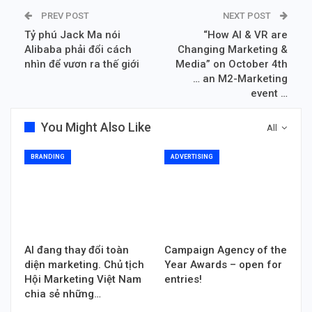
PREV POST
NEXT POST
Tỷ phú Jack Ma nói
“How AI & VR are
Alibaba phải đổi cách
Changing Marketing &
nhìn để vươn ra thế giới
Media” on October 4th
… an M2-Marketing
event …
You Might Also Like
All
BRANDING
ADVERTISING
AI đang thay đổi toàn
Campaign Agency of the
diện marketing. Chủ tịch
Year Awards – open for
Hội Marketing Việt Nam
entries!
chia sẻ những…