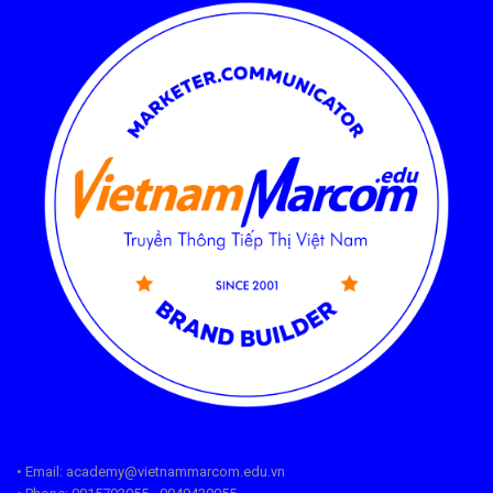
• Email: academy@vietnammarcom.edu.vn