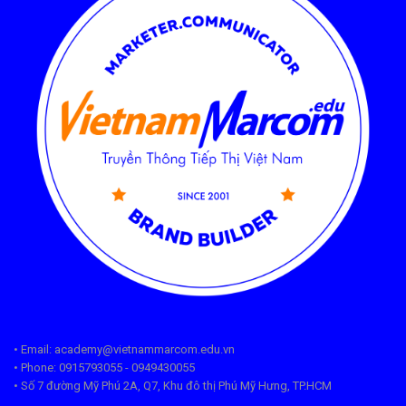
• Email: academy@vietnammarcom.edu.vn
• Phone: 0915793055 - 0949430055
• Số 7 đường Mỹ Phú 2A, Q7, Khu đô thị Phú Mỹ Hưng, TP.HCM