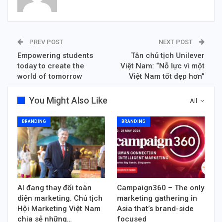
PREV POST
NEXT POST
Empowering students
Tân chủ tịch Unilever
today to create the
Việt Nam: “Nỗ lực vì một
world of tomorrow
Việt Nam tốt đẹp hơn”
You Might Also Like
All
BRANDING
BRANDING
AI đang thay đổi toàn
Campaign360 – The only
diện marketing. Chủ tịch
marketing gathering in
Hội Marketing Việt Nam
Asia that’s brand-side
chia sẻ những…
focused