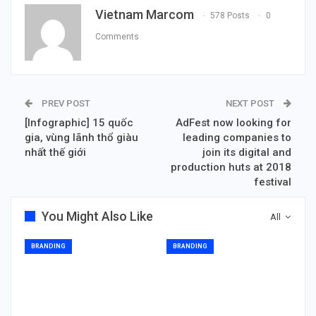
Vietnam Marcom
578 Posts
0
Comments
PREV POST
NEXT POST
[Infographic] 15 quốc
AdFest now looking for
gia, vùng lãnh thổ giàu
leading companies to
nhất thế giới
join its digital and
production huts at 2018
festival
You Might Also Like
All
BRANDING
BRANDING