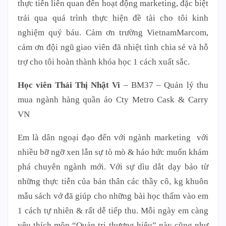
thực tiễn liên quan đến hoạt động marketing, đặc biệt
trải qua quá trình thực hiện đề tài cho tôi kinh
nghiệm quý báu. Cảm ơn trường VietnamMarcom,
cảm ơn đội ngũ giao viên đã nhiệt tình chia sẻ và hỗ
trợ cho tôi hoàn thành khóa học 1 cách xuất sắc.
Học viên Thái Thị Nhật Vi
– BM37 – Quản lý thu
mua ngành hàng quần áo Cty Metro Cask & Carry
VN
Em là dân ngoại đạo đến với ngành marketing với
nhiều bỡ ngỡ xen lẫn sự tò mò & háo hức muốn khám
phá chuyên ngành mới. Với sự dìu dắt dạy bảo từ
những thực tiễn của bản thân các thầy cô, kg khuôn
mẫu sách vở đã giúp cho những bài học thấm vào em
1 cách tự nhiên & rất dễ tiếp thu. Mỗi ngày em càng
yêu thích môn “Quản trị thương hiệu” này cũng như