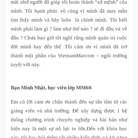
mãi nhớ người đã giúp tôi hoàn thành “sứ mệnh” của
mình. Tôi hạnh phúc vô cùng vì mình đã may mắn
tìm thấy mình và hãy luôn là chính mình. Tôi biết
mình phải làm gì ? làm như thế nào ? sẽ đi đâu và về
đâu ? Chưa bao giờ tôi nghĩ rằng mình quản trị cuộc
đời mình hay đến thế .Tôi cám ơn vì mình đã trở
thành một phần của VietnamMarcom – ngôi trường
tuyệt vời này.
Bạn Minh Nhật, học viên lớp MM60
.
Em có lời cảm ơn chân thành đến sự tân tâm từ các
giảng viên và nhà trường. Để xây dựng được 1 hệ
thống chương trình chuyên nghiệp và bài bản như
hiện nay là một sự nỗ lực to lớn.Đến với khóa học
này, tôi học hỏi thêm rất nhiều kiến thức và kỹ năng