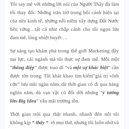
Tôi say mê với những lời nói của Người Thầy đã làm
tôi thay đổi. Những trăn trở trong bối cảnh hiện tại
của nền kinh tế, những nỗi niềm xây dựng Đất Nước
bền vững…tất cả như chắp cánh cho tôi ngọn lửa
đam mê, lòng nhiệt huyết …
Sự sáng tạo khám phá trong thế giới Marketing đầy
ma lực, cái ngành mà tôi thực sự đam mê. Mỗi một
“
thông đi
ệp
” được trao đi ”và
một sự khác biệt
” cần
được tôn trọng. Tôi khát khao tìm kiếm”giá trị vĩnh
cữu” lưu mãi ngàn năm, dù thời gian có đi qua hàng
nghìn năm, dù vạn vật có đổi dời nhưng “
ý t
ư
ởng
lớn-Big Idea
” vẫn mãi trường tồn.
Thời gian trôi qua thật nhanh, nhanh đến nỗi tôi
không kịp
“ thấy “
rõ mọi thứ, nhưng tôi luôn nhớ và