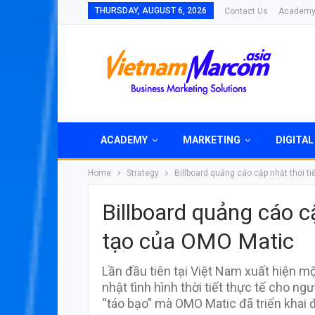
THURSDAY, AUGUST 6, 2026
Contact Us
Academ
ACADEMY
MARKETING
DIGITAL
Home
Strategy
Billboard quảng cáo cập nhật thời t
Billboard quảng cáo c
tạo của OMO Matic
Lần đầu tiên tại Việt Nam xuất hiện mộ
nhật tình hình thời tiết thực tế cho n
“táo bạo” mà OMO Matic đã triển khai 