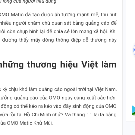
i lòng của người tiêu dùng
OMO Matic đã tạo được ấn tượng mạnh mẽ, thu hút
t nhiều người chăm chú quan sát bảng quảng cáo để
ời còn chụp hình lại để chia sẻ lên mạng xã hội. Khi
 đi đường thấy mấy dòng thông điệp dễ thương này
những thương hiệu Việt làm
ỳ chịu khó làm quảng cáo ngoài trời tại Việt Nam,
ý tưởng quảng cáo của OMO ngày càng xuất sắc hơn.
 động có thể kéo ra kéo vào đầy sinh động của OMO
vừa rồi tại Hồ Chí Minh chứ? Và tháng 11 lại là bảng
 của OMO Matic Khử Mùi.