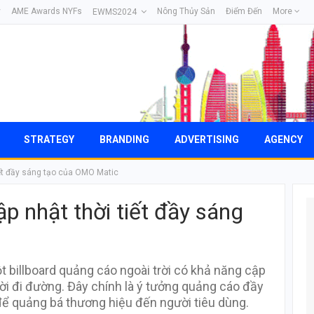
y
AME Awards NYFs
Nông Thủy Sản
Điểm Đến
More
EWMS2024
STRATEGY
BRANDING
ADVERTISING
AGENCY
iết đầy sáng tạo của OMO Matic
ập nhật thời tiết đầy sáng
t billboard quảng cáo ngoài trời có khả năng cập
gười đi đường. Đây chính là ý tưởng quảng cáo đầy
để quảng bá thương hiệu đến người tiêu dùng.