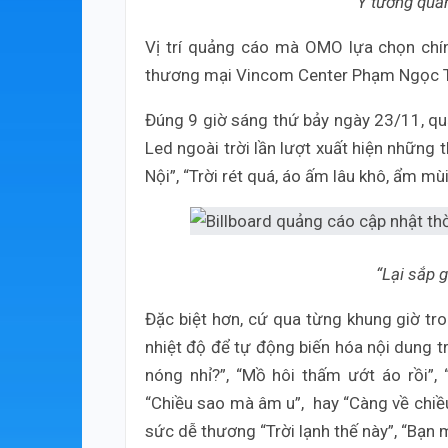
Ý tưởng quả
Vị trí quảng cáo mà OMO lựa chọn chí
thương mại Vincom Center Phạm Ngọc T
Đúng 9 giờ sáng thứ bảy ngày 23/11, q
Led ngoài trời lần lượt xuất hiện những
Nội”, “Trời rét quá, áo ấm lâu khô, ẩm mù
“Lại sắp 
Đặc biệt hơn, cứ qua từng khung giờ tro
nhiệt độ để tự động biến hóa nội dung t
nóng nhỉ?”, “Mồ hôi thấm ướt áo rồi”, 
“Chiều sao mà âm u”, hay “Càng về chiều
sức dễ thương “Trời lạnh thế này”, “Bạn