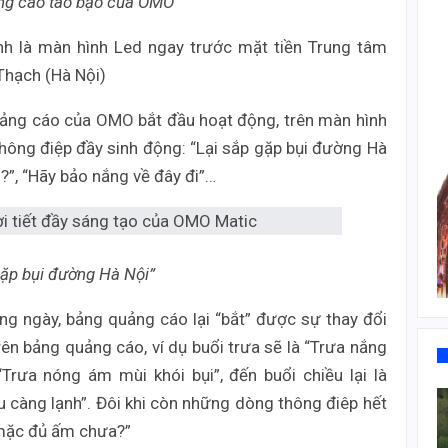
ng cáo táo bạo của OMO
nh là màn hình Led ngay trước mặt tiền Trung tâm
hạch (Hà Nội)
uảng cáo của OMO bắt đầu hoạt động, trên màn hình
 thông điệp đầy sinh động: “Lại sắp gặp bụi đường Hà
i?”, “Hãy bảo nắng về đây đi”…
gặp bụi đường Hà Nội”
ng ngày, bảng quảng cáo lại “bắt” được sự thay đổi
rên bảng quảng cáo, ví dụ buổi trưa sẽ là “Trưa nắng
“Trưa nóng ám mùi khói bụi”, đến buổi chiều lại là
 càng lạnh”. Đôi khi còn những dòng thông điêp hết
 mặc đủ ấm chưa?”