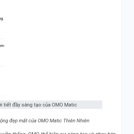
ng.
am-
động đẹp mắt của OMO Matic Thiên Nhiên
ruyền thống, OMO thể hiện sự sáng tạo và nhạy bén