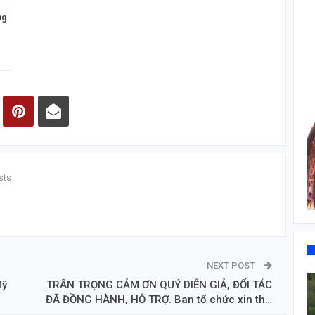
ng.
sts
NEXT POST
Mỹ
TRÂN TRỌNG CẢM ƠN QUÝ DIỄN GIẢ, ĐỐI TÁC
ĐÃ ĐỒNG HÀNH, HỖ TRỢ. Ban tổ chức xin th…