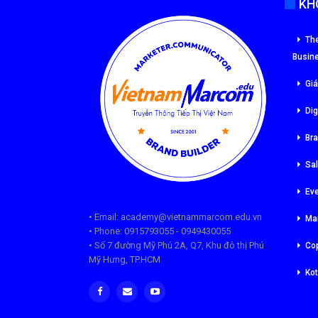
KH
The
Busin
Giá
Dig
Br
Sa
Ev
• Email: academy@vietnammarcom.edu.vn
Ma
• Phone: 0915793055 - 0949430055
• Số 7 đường Mỹ Phú 2A, Q7, Khu đô thị Phú
Cop
Mỹ Hưng, TP.HCM
Kot