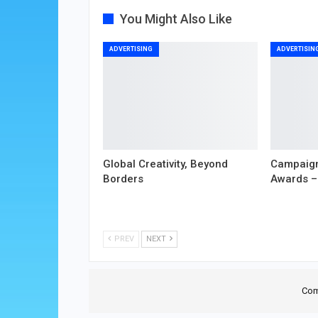
You Might Also Like
ADVERTISING
ADVERTISIN
Global Creativity, Beyond
Campaign
Borders
Awards –
PREV
NEXT
Com