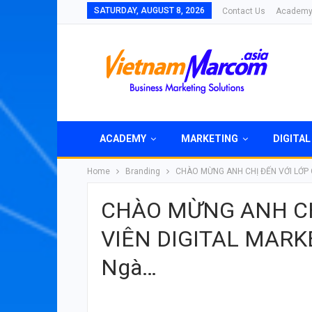
SATURDAY, AUGUST 8, 2026
Contact Us
Academ
ACADEMY
MARKETING
DIGITAL
Home
Branding
CHÀO MỪNG ANH CHỊ ĐẾN VỚI LỚP 
CHÀO MỪNG ANH CH
VIÊN DIGITAL MARKE
Ngà…