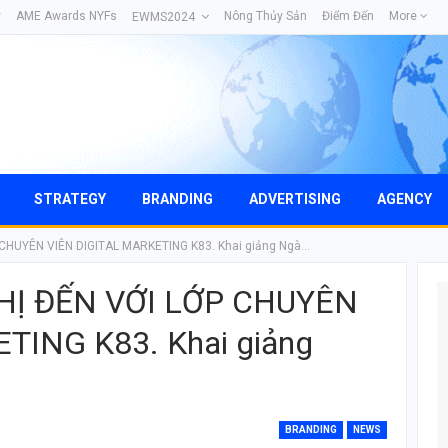
y
AME Awards NYFs
Nông Thủy Sản
Điểm Đến
More
EWMS2024
STRATEGY
BRANDING
ADVERTISING
AGENCY
CHUYÊN VIÊN DIGITAL MARKETING K83. Khai giảng Ngà…
Ị ĐẾN VỚI LỚP CHUYÊN
TING K83. Khai giảng
BRANDING
NEWS