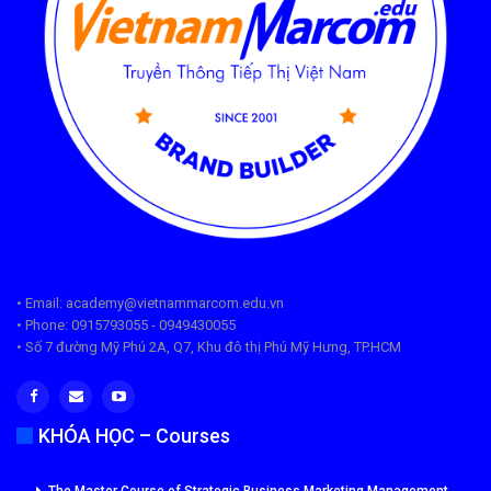
• Email: academy@vietnammarcom.edu.vn
• Phone: 0915793055 - 0949430055
• Số 7 đường Mỹ Phú 2A, Q7, Khu đô thị Phú Mỹ Hưng, TP.HCM
KHÓA HỌC – Courses
The Master Course of Strategic Business Marketing Management