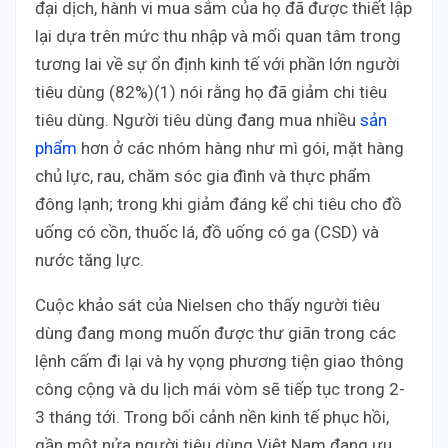
đại dịch, hành vi mua sắm của họ đã được thiết lập
lại dựa trên mức thu nhập và mối quan tâm trong
tương lai về sự ổn định kinh tế với phần lớn người
tiêu dùng (82%)(1) nói rằng họ đã giảm chi tiêu
tiêu dùng. Người tiêu dùng đang mua nhiều
sản
phẩm
hơn ở các nhóm hàng như mì gói, mặt hàng
chủ lực, rau, chăm sóc gia đình và thực phẩm
đông lạnh; trong khi giảm đáng kể chi tiêu cho đồ
uống có cồn, thuốc lá, đồ uống có ga (CSD) và
nước tăng lực.
Cuộc khảo sát của Nielsen cho thấy người tiêu
dùng đang mong muốn được thư giãn trong các
lệnh cấm đi lại và hy vọng phương tiện giao thông
công cộng và du lịch mái vòm sẽ tiếp tục trong 2-
3 tháng tới. Trong bối cảnh nền kinh tế phục hồi,
gần một nửa người tiêu dùng Việt Nam đang ưu