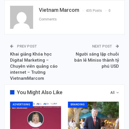
Vietnam Marcom
435 Posts
0
Comments
PREV POST
NEXT POST
Khai giảng Khóa học
Người sáng lập chuỗi
Digital Marketing –
bán lẻ Miniso thành tỷ
Chuyên viên quảng cáo
phú USD
internet – Trường
VietnamMarcom
You Might Also Like
All
ADVERTISING
BRANDING