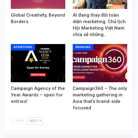
Global Creativity, Beyond
AI đang thay đổi toàn
Borders
diện marketing. Chủ tịch
Hội Marketing Việt Nam
chia sẻ những…
ADVERTISING
BRANDING
Campaign Agency of the
Campaign360 – The only
Year Awards – open for
marketing gathering in
entries!
Asia that’s brand-side
focused
PREV
NEXT