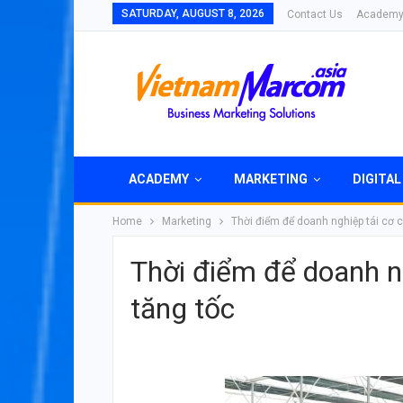
SATURDAY, AUGUST 8, 2026
Contact Us
Academ
ACADEMY
MARKETING
DIGITAL
Home
Marketing
Thời điểm để doanh nghiệp tái cơ 
Thời điểm để doanh ng
tăng tốc