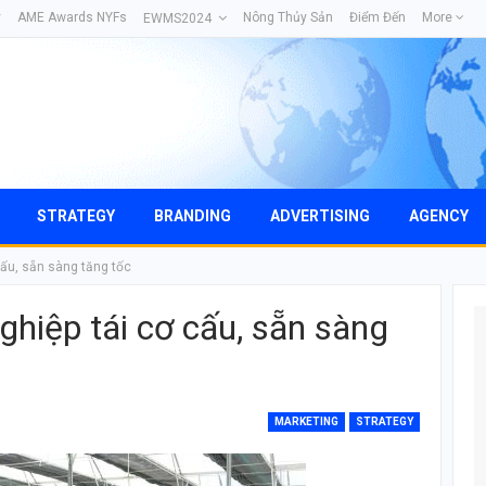
y
AME Awards NYFs
Nông Thủy Sản
Điểm Đến
More
EWMS2024
STRATEGY
BRANDING
ADVERTISING
AGENCY
cấu, sẵn sàng tăng tốc
hiệp tái cơ cấu, sẵn sàng
MARKETING
STRATEGY