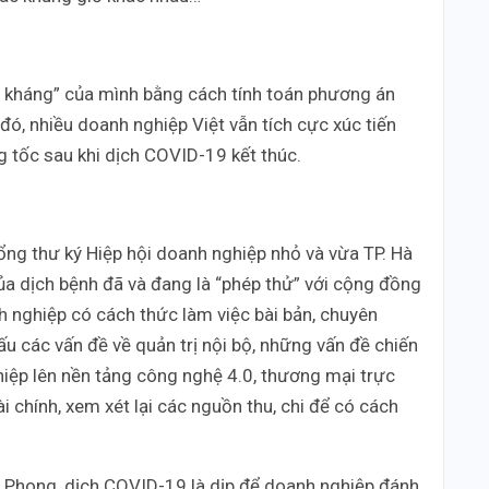
 kháng” của mình bằng cách tính toán phương án
đó, nhiều doanh nghiệp Việt vẫn tích cực xúc tiến
g tốc sau khi dịch COVID-19 kết thúc.
ng thư ký Hiệp hội doanh nghiệp nhỏ và vừa TP. Hà
ủa dịch bệnh đã và đang là “phép thử” với cộng đồng
 nghiệp có cách thức làm việc bài bản, chuyên
cấu các vấn đề về quản trị nội bộ, những vấn đề chiến
hiệp lên nền tảng công nghệ 4.0, thương mại trực
i chính, xem xét lại các nguồn thu, chi để có cách
 Phong, dịch COVID-19 là dịp để doanh nghiệp đánh