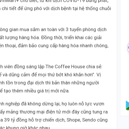
VinMart+ cho biết, từ khi dịch COVID-19 bùng phát,
hi tiết để ứng phó với dịch bệnh tại hệ thống chuỗi
không gian mua sắm an toàn với 3 tuyến phòng dịch
 lượng hàng hóa. Đồng thời, triển khai các giải
iện thoại, đảm bảo cung cấp hàng hóa nhanh chóng,
nh viên đồng sáng lập The Coffee House chia sẻ:
tế và dũng cảm để mọi thứ bớt khó khăn hơn”. Vị
nh tồn trong đại dịch thì bản thân những người
tạo thêm nhiều giá trị mới nữa.
h nghiệp đã không dừng lại, họ luôn nỗ lực vươn
 thấy mảng thương mại điện tử mới đây cũng tung ra
ra 39 tỷ đồng hỗ trợ chiến dịch, Shope, Sendo cũng
các khung giờ khác nhau…