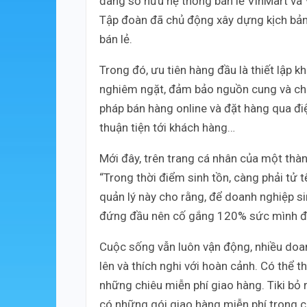
đang sở hữu hệ thống bán lẻ VinMart và 
Tập đoàn đã chủ động xây dựng kịch bản c
bán lẻ.
Trong đó, ưu tiên hàng đầu là thiết lập 
nghiêm ngặt, đảm bảo nguồn cung và chất
pháp bán hàng online và đặt hàng qua đ
thuận tiện tới khách hàng…
Mới đây, trên trang cá nhân của một thà
“Trong thời điểm sinh tồn, càng phải tử 
quản lý này cho rằng, để doanh nghiệp si
đứng đầu nên cố gắng 120% sức mình để 
Cuộc sống vẫn luôn vận động, nhiều doan
lên và thích nghi với hoàn cảnh. Có thể
những chiêu miễn phí giao hàng. Tiki bỏ 
có những gói giao hàng miễn phí trong 