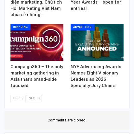
diện marketing. Chủ tịch
Year Awards – open for
Hội Marketing Việt Nam
entries!
chia sẻ những…
BRANDING
ADVERTISING
Campaign360 – The only
NYF Advertising Awards
marketing gathering in
Names Eight Visionary
Asia that’s brand-side
Leaders as 2026
focused
Specialty Jury Chairs
PREV
NEXT
Comments are closed.