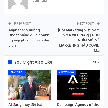
Comments
PREV POST
NEXT POST
Anphabe: 5 hướng
[Hội Marketing Việt Nam
“thoát hiểm” giúp doanh
– VMA WEBINAR] [ GÓC
nghiệp phục hồi sau đại
NHÌN MỚI VỀ
dịch
MARKETING HẬU COVID
M…
You Might Also Like
All
BRANDING
ADVERTISING
AI đang thay đổi toàn
Campaign Agency of the