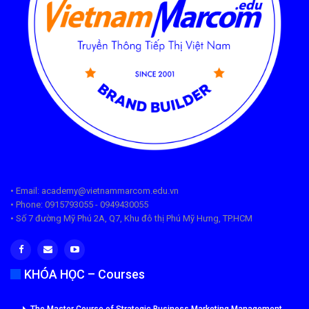
• Email: academy@vietnammarcom.edu.vn
• Phone: 0915793055 - 0949430055
• Số 7 đường Mỹ Phú 2A, Q7, Khu đô thị Phú Mỹ Hưng, TP.HCM
KHÓA HỌC – Courses