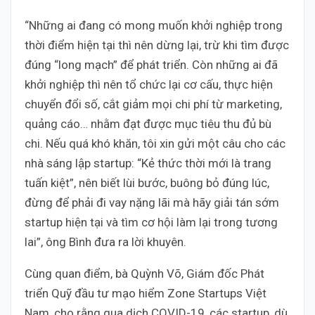
“Những ai đang có mong muốn khởi nghiệp trong
thời điểm hiện tại thì nên dừng lại, trừ khi tìm được
đúng “long mạch” để phát triển. Còn những ai đã
khởi nghiệp thì nên tổ chức lại cơ cấu, thực hiện
chuyển đổi số, cắt giảm mọi chi phí từ marketing,
quảng cáo… nhằm đạt được mục tiêu thu đủ bù
chi. Nếu quá khó khăn, tôi xin gửi một câu cho các
nhà sáng lập startup: “Kẻ thức thời mới là trang
tuấn kiệt”, nên biết lùi bước, buông bỏ đúng lúc,
đừng để phải đi vay nặng lãi mà hãy giải tán sớm
startup hiện tại và tìm cơ hội làm lại trong tương
lai”, ông Bình đưa ra lời khuyên.
Cùng quan điểm, bà Quỳnh Võ, Giám đốc Phát
triển Quỹ đầu tư mạo hiểm Zone Startups Việt
Nam, cho rằng qua dịch COVID-19, các startup, dù