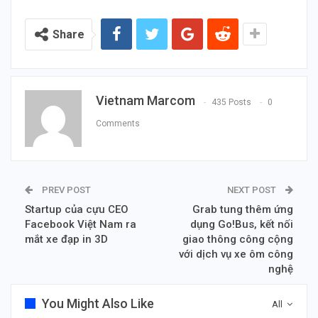
Share
Vietnam Marcom
435 Posts
0
Comments
PREV POST
NEXT POST
Startup của cựu CEO
Grab tung thêm ứng
Facebook Việt Nam ra
dụng Go!Bus, kết nối
mắt xe đạp in 3D
giao thông công cộng
với dịch vụ xe ôm công
nghệ
You Might Also Like
All