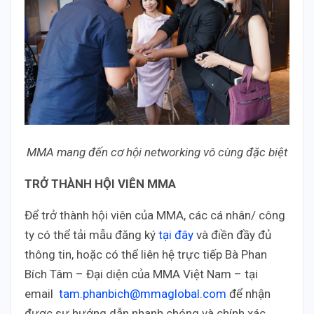
MMA mang đến cơ hội networking vô cùng đặc biệt
TRỞ THÀNH HỘI VIÊN MMA
Để trở thành hội viên của MMA, các cá nhân/ công
ty có thể tải mẫu đăng ký
tại
đây
và điền đầy đủ
thông tin, hoặc có thể liên hệ trực tiếp Bà Phan
Bích Tâm – Đại diện của MMA Việt Nam – tại
email
tam.phanbich@mmaglobal.com
để nhận
được sự hướng dẫn nhanh chóng và chính xác