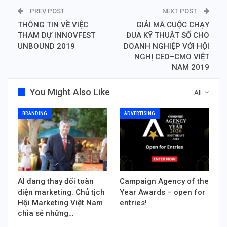
PREV POST
NEXT POST
THÔNG TIN VỀ VIỆC
GIẢI MÃ CUỘC CHẠY
THAM DỰ INNOVFEST
ĐUA KỸ THUẬT SỐ CHO
UNBOUND 2019
DOANH NGHIỆP VỚI HỘI
NGHỊ CEO–CMO VIỆT
NAM 2019
You Might Also Like
All
BRANDING
ADVERTISING
AI đang thay đổi toàn
Campaign Agency of the
diện marketing. Chủ tịch
Year Awards – open for
Hội Marketing Việt Nam
entries!
chia sẻ những…