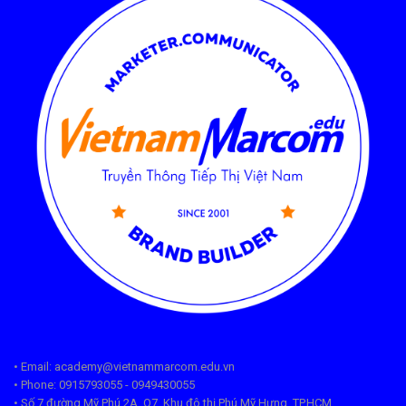
• Email: academy@vietnammarcom.edu.vn
• Phone: 0915793055 - 0949430055
• Số 7 đường Mỹ Phú 2A, Q7, Khu đô thị Phú Mỹ Hưng, TP.HCM