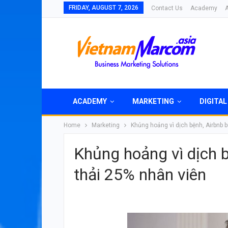
FRIDAY, AUGUST 7, 2026
Contact Us
Academy
ACADEMY
MARKETING
DIGITAL
Home
Marketing
Khủng hoảng vì dịch bệnh, Airbnb 
Khủng hoảng vì dịch b
thải 25% nhân viên