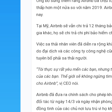
Ông bổ sung thêm rằng Airbnb đã chịu tổ
thấp hơn một nửa so với năm 2019. Airb
nay.
Tại Mỹ, Airbnb sẽ vẫn chi trả 12 tháng 
gia khác, họ sẽ chi trả chi phí bảo hiểm 
Việc sa thải nhân viên đã diễn ra rộng kh
do đại dịch và các công ty công nghệ cũn
tuyên bố phải sa thải người.
“Tôi thực sự rất yêu mến các bạn, nhưng tô
của các bạn. Thế giới sẽ không ngừng tì
cho Airbnb”,
vị CEO nói.
Airbnb đã đưa ra chính sách cho phép kh
đối tác từ ngày 14/3 và ngày nhận phòng
đồng tình của các chủ nơi lưu trú vì họ 