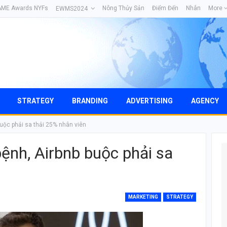
AME Awards NYFs
Nông Thủy Sản
Điểm Đến
Nhân
More
EWMS2024
STRATEGY
BRANDING
ADVERTISING
AGENCY
buộc phải sa thải 25% nhân viên
ệnh, Airbnb buộc phải sa
MARKETING
STRATEGY