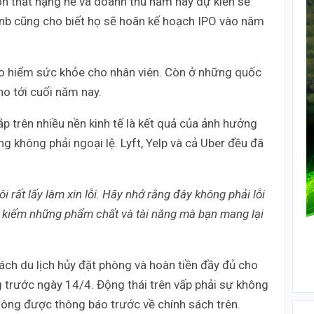
n thất nặng nề và doanh thu năm nay dự kiến sẽ
nb cũng cho biết họ sẽ hoãn kế hoạch IPO vào năm
bảo hiểm sức khỏe cho nhân viên. Còn ở những quốc
cho tới cuối năm nay.
ắp trên nhiều nền kinh tế là kết quả của ảnh hưởng
g không phải ngoại lệ. Lyft, Yelp và cả Uber đều đã
i rất lấy làm xin lỗi. Hãy nhớ rằng đây không phải lỗi
m kiếm những phẩm chất và tài năng mà bạn mang lại
ách du lịch hủy đặt phòng và hoàn tiền đầy đủ cho
 trước ngày 14/4. Động thái trên vấp phải sự không
không được thông báo trước về chính sách trên.