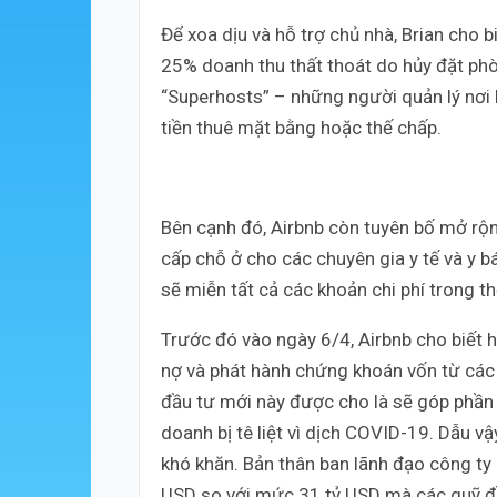
Để xoa dịu và hỗ trợ chủ nhà, Brian cho 
25% doanh thu thất thoát do hủy đặt phò
“Superhosts” – những người quản lý nơi l
tiền thuê mặt bằng hoặc thế chấp.
Bên cạnh đó, Airbnb còn tuyên bố mở rộn
cấp chỗ ở cho các chuyên gia y tế và y b
sẽ miễn tất cả các khoản chi phí trong th
Trước đó vào ngày 6/4, Airbnb cho biết 
nợ và phát hành chứng khoán vốn từ các c
đầu tư mới này được cho là sẽ góp phần 
doanh bị tê liệt vì dịch COVID-19. Dẫu vậy
khó khăn. Bản thân ban lãnh đạo công ty
USD so với mức 31 tỷ USD mà các quỹ đầ