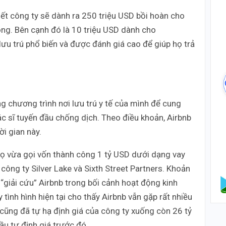
biết công ty sẽ dành ra 250 triệu USD bồi hoàn cho
ng. Bên cạnh đó là 10 triệu USD dành cho
ưu trú phổ biến và được đánh giá cao để giúp họ trả
g chương trình nơi lưu trú y tế của mình để cung
ác sĩ tuyến đầu chống dịch. Theo điều khoản, Airbnb
ời gian này.
họ vừa gọi vốn thành công 1 tỷ USD dưới dạng vay
ông ty Silver Lake và Sixth Street Partners. Khoản
“giải cứu” Airbnb trong bối cảnh hoạt động kinh
 tình hình hiện tại cho thấy Airbnb vẫn gặp rất nhiều
 cũng đã tự hạ định giá của công ty xuống còn 26 tỷ
u tư định giá trước đó.