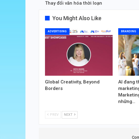
Thay đổi văn hóa thời loạn
You Might Also Like
ADVERTISING
BRANDING
Global Creativity, Beyond
AI đang t
Borders
marketing
Marketin
những…
PREV
NEXT
Com