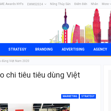
AME Awards NYFs
Nông Thủy Sản
Điểm Đến
Nhân
More
EWMS2024
STRATEGY
BRANDING
ADVERTISING
AGENCY
iêu dùng Việt Nam 2020
o chi tiêu tiêu dùng Việt
MARKETING
STRATEGY