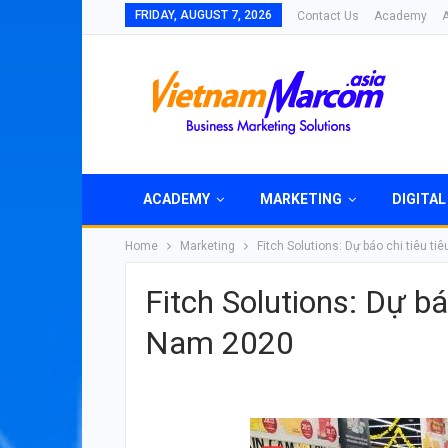
FRIDAY, AUGUST 7, 2026
Contact Us
Academy
ACADEMY
MARKETING
DIGITAL
Home
Marketing
Fitch Solutions: Dự báo chi tiêu t
Fitch Solutions: Dự bá
Nam 2020