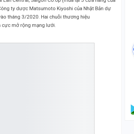
i Lan Central, Saigon Co.op (mua lại 3 cửa hàng của
 Công ty dược Matsumoto Kiyoshi của Nhật Bản dự
vào tháng 3/2020. Hai chuỗi thương hiệu
h cực mở rộng mạng lưới.