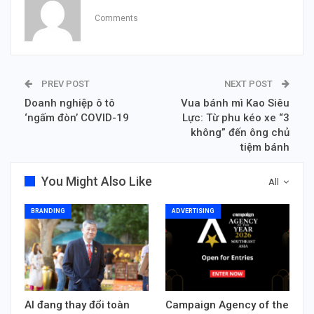
Comments
PREV POST
NEXT POST
Doanh nghiệp ô tô
Vua bánh mì Kao Siêu
‘ngấm đòn’ COVID-19
Lực: Từ phu kéo xe “3
không” đến ông chủ
tiệm bánh
You Might Also Like
All
BRANDING
ADVERTISING
AI đang thay đổi toàn
Campaign Agency of the