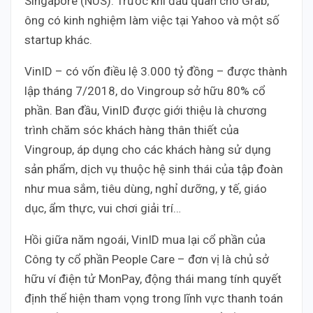
Singapore (NUS). Trước khi đầu quân cho Grab,
ông có kinh nghiệm làm việc tại Yahoo và một số
startup khác.
VinID – có vốn điều lệ 3.000 tỷ đồng – được thành
lập tháng 7/2018, do Vingroup sở hữu 80% cổ
phần. Ban đầu, VinID được giới thiệu là chương
trình chăm sóc khách hàng thân thiết của
Vingroup, áp dụng cho các khách hàng sử dụng
sản phẩm, dịch vụ thuộc hệ sinh thái của tập đoàn
như mua sắm, tiêu dùng, nghỉ dưỡng, y tế, giáo
dục, ẩm thực, vui chơi giải trí…
Hồi giữa năm ngoái, VinID mua lại cổ phần của
Công ty cổ phần People Care – đơn vị là chủ sở
hữu ví điện tử MonPay, động thái mang tính quyết
định thể hiện tham vọng trong lĩnh vực thanh toán