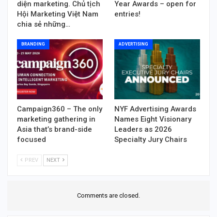
diện marketing. Chủ tịch
Year Awards – open for
Hội Marketing Việt Nam
entries!
chia sẻ những…
BRANDING
ADVERTISING
Campaign360 – The only
NYF Advertising Awards
marketing gathering in
Names Eight Visionary
Asia that’s brand-side
Leaders as 2026
focused
Specialty Jury Chairs
PREV
NEXT
Comments are closed.