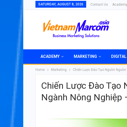
SATURDAY, AUGUST 8, 2026
Contact Us
Academ
ACADEMY
MARKETING
DIGITAL
Home
Marketing
Chiến Lược Đào Tạo Nguồn Nguồn 
Chiến Lược Đào Tạo
Ngành Nông Nghiệp –