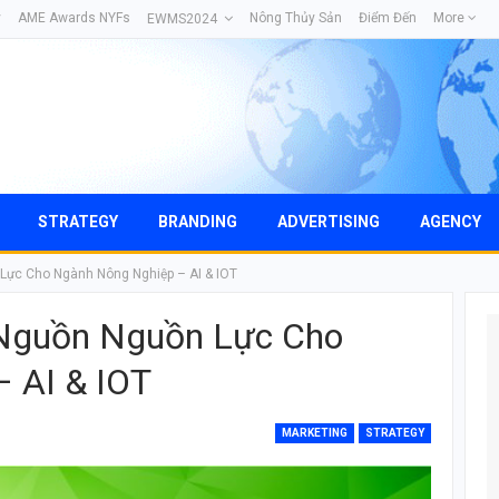
y
AME Awards NYFs
Nông Thủy Sản
Điểm Đến
More
EWMS2024
STRATEGY
BRANDING
ADVERTISING
AGENCY
Lực Cho Ngành Nông Nghiệp – AI & IOT
 Nguồn Nguồn Lực Cho
 AI & IOT
MARKETING
STRATEGY