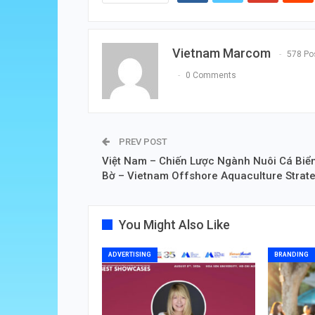
Vietnam Marcom
578 Po
0 Comments
PREV POST
Việt Nam – Chiến Lược Ngành Nuôi Cá Biể
Bờ – Vietnam Offshore Aquaculture Strat
You Might Also Like
ADVERTISING
BRANDING