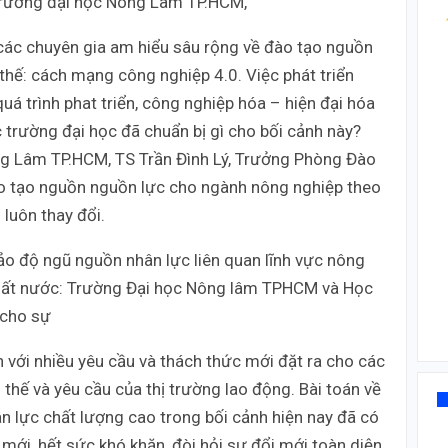
trường đại học Nông Lâm TP.HCM,
 các chuyên gia am hiểu sâu rộng về đào tạo nguồn
thế: cách mạng công nghiệp 4.0. Việc phát triển
á trình phat triển, công nghiệp hóa – hiện đại hóa
 trường đại học đã chuẩn bị gì cho bối cảnh này?
ông Lâm TP.HCM, TS Trần Đình Lý, Trưởng Phòng Đào
ào tạo nguồn nguồn lực cho ngành nông nghiệp theo
 luôn thay đổi.
hảo độ ngũ nguồn nhân lực liên quan lĩnh vực nông
n nhất nước: Trường Đại học Nông lâm TPHCM và Học
 cho sự
 với nhiều yêu cầu và thách thức mới đặt ra cho các
thế và yêu cầu của thị trường lao động. Bài toán về
hân lực chất lượng cao trong bối cảnh hiện nay đã có
 mới, hết sức khó khăn, đòi hỏi sự đổi mới toàn diện