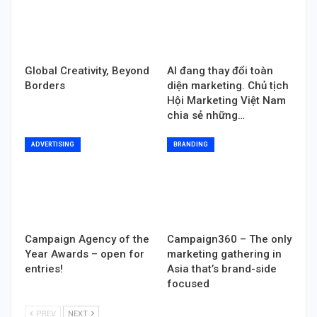
Global Creativity, Beyond
AI đang thay đổi toàn
Borders
diện marketing. Chủ tịch
Hội Marketing Việt Nam
chia sẻ những…
ADVERTISING
BRANDING
Campaign Agency of the
Campaign360 – The only
Year Awards – open for
marketing gathering in
entries!
Asia that’s brand-side
focused
PREV
NEXT