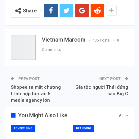
Share
Vietnam Marcom
435 Posts
0
Comments
PREV POST
NEXT POST
Shopee ra mắt chương
Gia tộc người Thái đứng
trình hợp tác với 5
sau Big C
media agency lớn
You Might Also Like
All
ADVERTISING
BRANDING