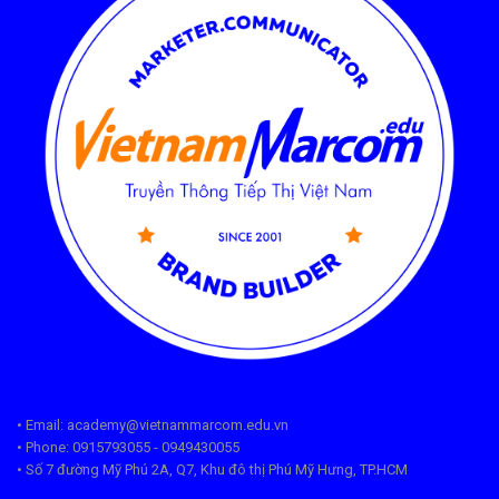
• Email: academy@vietnammarcom.edu.vn
• Phone: 0915793055 - 0949430055
• Số 7 đường Mỹ Phú 2A, Q7, Khu đô thị Phú Mỹ Hưng, TP.HCM