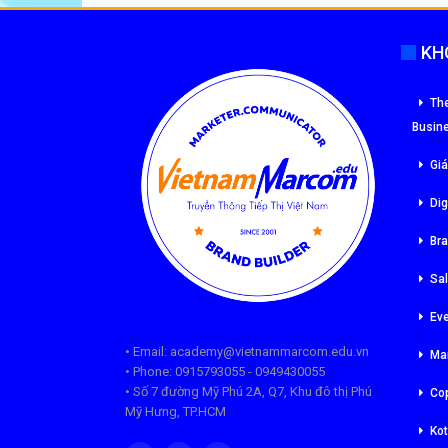
KH
The
Busin
Giá
Dig
Br
Sa
Ev
• Email: academy@vietnammarcom.edu.vn
Ma
• Phone: 0915793055 - 0949430055
• Số 7 đường Mỹ Phú 2A, Q7, Khu đô thị Phú
Cop
Mỹ Hưng, TP.HCM
Kot