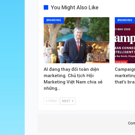
You Might Also Like
BRANDING
BRANDING
AI đang thay đổi toàn diện
Campaign
marketing. Chủ tịch Hội
marketing
Marketing Việt Nam chia sẻ
that’s br
những…
PREV
NEXT
Com