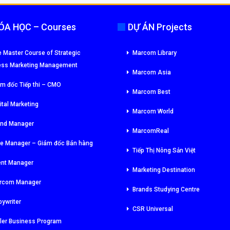
ÓA HỌC – Courses
DỰ ÁN Projects
 Master Course of Strategic
Marcom Library
ess Marketing Management
Marcom Asia
m đốc Tiếp thi – CMO
Marcom Best
ital Marketing
Marcom World
and Manager
MarcomReal
le Manager – Giám đốc Bán hàng
Tiếp Thị Nông Sản Việt
ent Manager
Marketing Destination
rcom Manager
Brands Studying Centre
ywriter
CSR Universal
ler Business Program