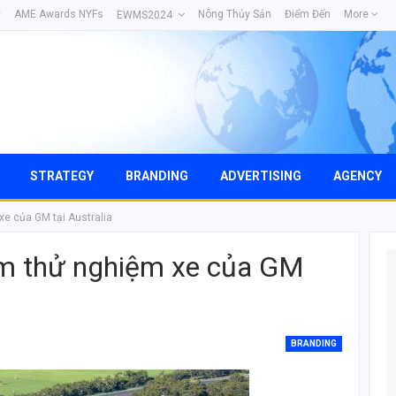
y
AME Awards NYFs
Nông Thủy Sản
Điểm Đến
More
EWMS2024
STRATEGY
BRANDING
ADVERTISING
AGENCY
xe của GM tại Australia
âm thử nghiệm xe của GM
BRANDING