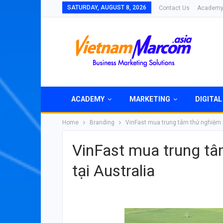
SATURDAY, AUGUST 8, 2026
Contact Us
Academ
ACADEMY
MARKETING
DIGITAL
Home
Branding
VinFast mua trung tâm thử nghiệm 
VinFast mua trung t
tại Australia