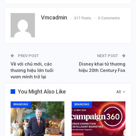
Vmcadmin
317 Posts
0 Comments
PREV POST
NEXT POST
Về với chủ mới, các
Disney khai tử thương
thương hiệu lớn tuổi
hiệu 20th Century Fox
vươn mình trở lại
You Might Also Like
All
BRANDING
BRANDING