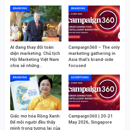
BRANDING
BRANDING
AI đang thay đổi toàn
Campaign360 – The only
diện marketing. Chủ tịch
marketing gathering in
Hội Marketing Việt Nam
Asia that’s brand-side
chia sẻ những…
focused
BRANDING
ADVERTISING
Giấc mơ hóa Rồng Xanh:
Campaign360 | 20-21
Để mỗi người đều thấy
May 2026, Singapore
mình trong tương lai của