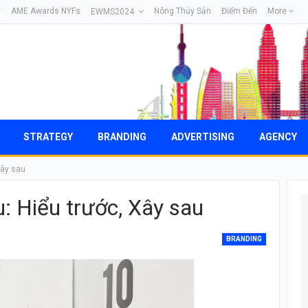
y
AME Awards NYFs
Nông Thủy Sản
Điểm Đến
More
EWMS2024
STRATEGY
BRANDING
ADVERTISING
AGENCY
Xây sau
u: Hiểu trước, Xây sau
BRANDING