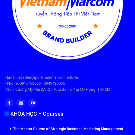
• Email: academy@vietnammarcom.edu.vn
• Phone: 0915793055 - 0949430055
• Số 7 đường Mỹ Phú 2A, Q7, Khu đô thị Phú Mỹ Hưng, TP.HCM
KHÓA HỌC – Courses
The Master Course of Strategic Business Marketing Management