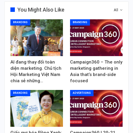
You Might Also Like
All
BRANDING
BRANDING
AI đang thay đổi toàn
Campaign360 – The only
diện marketing. Chủ tịch
marketing gathering in
Hội Marketing Việt Nam
Asia that’s brand-side
chia sẻ những…
focused
BRANDING
ADVERTISING
Giấc mơ hóa Rồng Xanh:
Campaign360 | 20-21