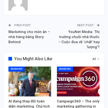
PREV POST
NEXT POST
Marketing cho món ăn –
YouNet Media: Thị
nhà hàng bằng Story
trường chuỗi nhà thuốc
Behind
– Cuộc đua về ‘chất’ hay
‘lượng’?
You Might Also Like
All
BRANDING
BRANDING
AI đang thay đổi toàn
Campaign360 – The only
diện marketing. Chủ tịch
marketing gathering in