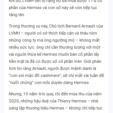
Khi đó, LVMH tiết lộ rằng họ đã mua được 17% cổ
phần của Hermes và con số này sẽ còn tiếp tục
tăng lên.
Trong thương vụ này, Chủ tịch Bernard Arnault của
LVMH – người có sở thích tiếp cận và thâu tóm
những công ty mà ông ngưỡng mộ – không mất
nhiều sức lực: ông chỉ cần thương lượng với một
vài người thừa kế Hermes muốn bán cổ phần lấy
tiền mặt là đã có được số cổ phần trên. Giới phân
tích tin rằng Arnault, người được mệnh danh là
“con sói mặc đồ cashmere”, sẽ chỉ mất vài tuần để
“nuốt chửng” con mồi duyên dáng Hermes.
Nhưng, 10 năm trôi qua, rồi đến mùa thu của năm
2020, những hậu duệ của Thierry Hermes – nhà
sáng lập thương hiệu Hermes – không chỉ tiếp tục