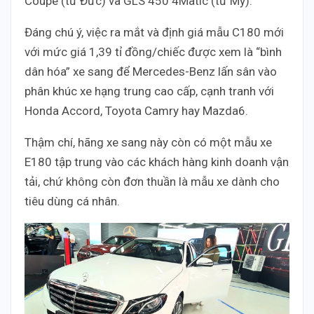
Coupé (từ Đức) và GLS 450 4Matic (từ Mỹ).
Đáng chú ý, việc ra mắt và định giá mẫu C180 mới
với mức giá 1,39 tỉ đồng/chiếc được xem là “bình
dân hóa” xe sang để Mercedes-Benz lấn sân vào
phân khúc xe hạng trung cao cấp, cạnh tranh với
Honda Accord, Toyota Camry hay Mazda6.
Thậm chí, hãng xe sang này còn có một mẫu xe
E180 tập trung vào các khách hàng kinh doanh vận
tải, chứ không còn đơn thuần là mẫu xe dành cho
tiêu dùng cá nhân.