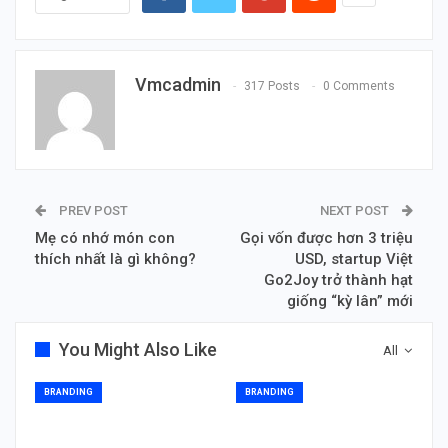
Vmcadmin
317 Posts
0 Comments
PREV POST
NEXT POST
Mẹ có nhớ món con
Gọi vốn được hơn 3 triệu
thích nhất là gì không?
USD, startup Việt
Go2Joy trở thành hạt
giống “kỳ lân” mới
You Might Also Like
All
BRANDING
BRANDING