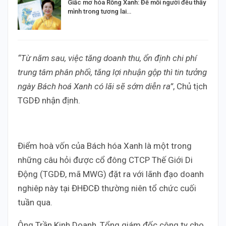
Giấc mơ hóa Rồng Xanh: Để mỗi người đều thấy
mình trong tương lai…
“Từ năm sau, việc tăng doanh thu, ổn định chi phí
trung tâm phân phối, tăng lợi nhuận gộp thì tin tưởng
ngày Bách hoá Xanh có lãi sẽ sớm diễn ra”
, Chủ tịch
TGDĐ nhận định.
Điểm hoà vốn của Bách hóa Xanh là một trong
những câu hỏi được cổ đông CTCP Thế Giới Di
Động (TGDĐ, mã MWG) đặt ra với lãnh đạo doanh
nghiêp này tại ĐHĐCĐ thường niên tổ chức cuối
tuần qua.
Ông Trần Kinh Doanh, Tổng giám đốc công ty cho