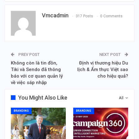
Vmcadmin
317 Posts
0 Comments
PREV POST
NEXT POST
Không còn là tin đồn,
Định vị thương hiệu Du
Tiki và Sendo đã thông
lịch & Ẩm thực Việt sao
báo với cơ quan quản lý
cho hiệu quả?
về việc sáp nhập
You Might Also Like
All
BRANDING
BRANDING