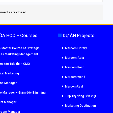
ments are closed.
ÓA HỌC – Courses
DỰ ÁN Projects
 Master Course of Strategic
Marcom Library
ess Marketing Management
Marcom Asia
m đốc Tiếp thi – CMO
Marcom Best
ital Marketing
Marcom World
and Manager
MarcomReal
le Manager – Giám đốc Bán hàng
Tiếp Thị Nông Sản Việt
ent Manager
Marketing Destination
rcom Manager