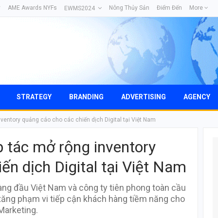
y
AME Awards NYFs
Nông Thủy Sản
Điểm Đến
More
EWMS2024
STRATEGY
BRANDING
ADVERTISING
AGENCY
ventory quảng cáo cho các chiến dịch Digital tại Việt Nam
p tác mở rộng inventory
ến dịch Digital tại Việt Nam
hàng đầu Việt Nam và công ty tiên phong toàn cầu
 tăng phạm vi tiếp cận khách hàng tiềm năng cho
Marketing.