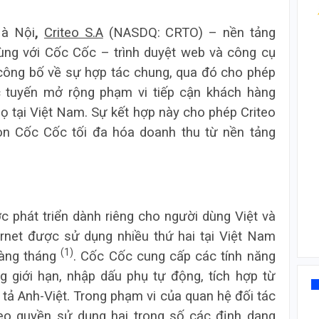
Hà Nội
,
Criteo S.A
(NASDQ: CRTO) – nền tảng
cùng với Cốc Cốc – trình duyệt web và công cụ
 công bố về sự hợp tác chung, qua đó cho phép
c tuyến mở rộng phạm vi tiếp cận khách hàng
ọ tại Việt Nam. Sự kết hợp này cho phép Criteo
òn Cốc Cốc tối đa hóa doanh thu từ nền tảng
phát triển dành riêng cho người dùng Việt và
ternet được sử dụng nhiều thứ hai tại Việt Nam
(1)
hàng tháng
. Cốc Cốc cung cấp các tính năng
g giới hạn, nhập dấu phụ tự động, tích hợp từ
nh tả Anh-Việt. Trong phạm vi của quan hệ đối tác
eo quyền sử dụng hai trong số các định dạng