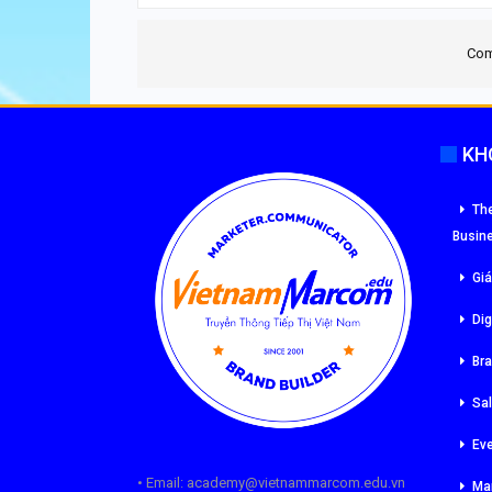
Com
KH
The
Busin
Giá
Dig
Br
Sa
Ev
• Email: academy@vietnammarcom.edu.vn
Ma