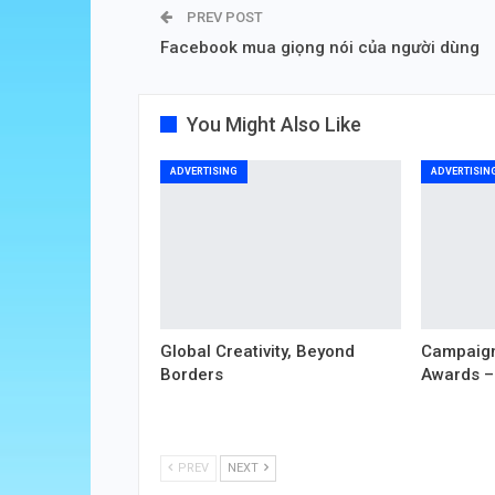
PREV POST
Facebook mua giọng nói của người dùng
You Might Also Like
ADVERTISING
ADVERTISIN
Global Creativity, Beyond
Campaign
Borders
Awards –
PREV
NEXT