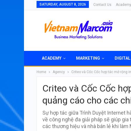
SATURDAY, AUGUST 8, 2026
Contact Us
Academ
ACADEMY
MARKETING
DIGITAL
Home
Agency
Criteo và Cốc Cốc hợp tác mở rộng in
Criteo và Cốc Cốc hợ
quảng cáo cho các chi
Sự hợp tác giữa Trình Duyệt Internet 
về công nghệ đa giải pháp sẽ giúp gia
các thương hiệu và nhà bán lẻ khi làm 